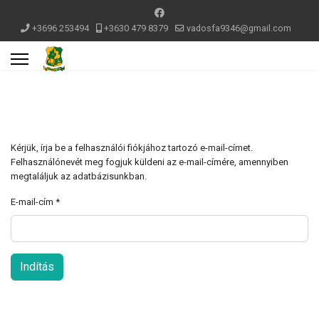
+3696 253494
+3630 479 8379
vadosfa9346@gmail.com
Kérjük, írja be a felhasználói fiókjához tartozó e-mail-címet.
Felhasználónevét meg fogjuk küldeni az e-mail-címére, amennyiben
megtaláljuk az adatbázisunkban.
E-mail-cím
*
Indítás