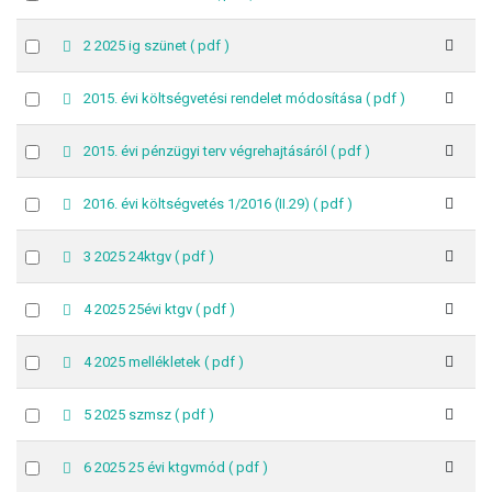
d
an
f
item
p
Select
2 2025 ig szünet
( pdf )
d
an
f
item
p
Select
2015. évi költségvetési rendelet módosítása
( pdf )
d
an
f
item
p
Select
2015. évi pénzügyi terv végrehajtásáról
( pdf )
d
an
f
item
p
Select
2016. évi költségvetés 1/2016 (II.29)
( pdf )
d
an
f
item
p
Select
3 2025 24ktgv
( pdf )
d
an
f
item
p
Select
4 2025 25évi ktgv
( pdf )
d
an
f
item
p
Select
4 2025 mellékletek
( pdf )
d
an
f
item
p
Select
5 2025 szmsz
( pdf )
d
an
f
item
p
Select
6 2025 25 évi ktgvmód
( pdf )
d
an