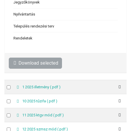
Jegyzőkönyvek
Nyilvántartás
Település rendezési terv
Rendeletek
Download selected
p
Select
1 2025 illetmény
( pdf )
d
an
f
item
p
Select
10 2025 tűzifa
( pdf )
d
an
f
item
p
Select
11 2025 ktgv mód
( pdf )
d
an
f
item
p
Select
12 2025 szmsz mód
( pdf )