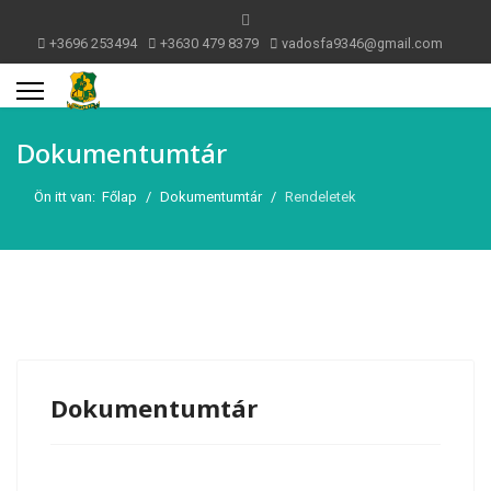
+3696 253494
+3630 479 8379
vadosfa9346@gmail.com
Dokumentumtár
Ön itt van:
Főlap
Dokumentumtár
Rendeletek
Dokumentumtár