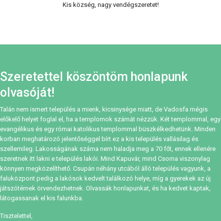
Kis község, nagy vendégszeretet!
Szeretettel köszöntöm honlapunk
olvasóját!
Talán nem ismert település a mienk, kicsinysége miatt, de Vadosfa mégis
előkelő helyet foglal el, ha a templomok számát nézzük. Két templommal, egy
evangélikus és egy római katolikus templommal büszkélkedhetünk. Minden
korban meghatározó jelentőséggel bírt ez a kis település vallásilag és
szellemileg. Lakosságának száma nem haladja meg a 70 főt, ennek ellenére
szeretnek itt lakni e település lakói. Mind Kapuvár, mind Csorna viszonylag
könnyen megközelíthető. Csupán néhány utcából álló település vagyunk, a
faluközpont pedig a lakósok kedvelt találkozó helye, míg a gyerekek az új
játszótérnek örvendezhetnek. Olvassák honlapunkat, és ha kedvet kaptak,
látogassanak el kis falunkba.
Tisztelettel,