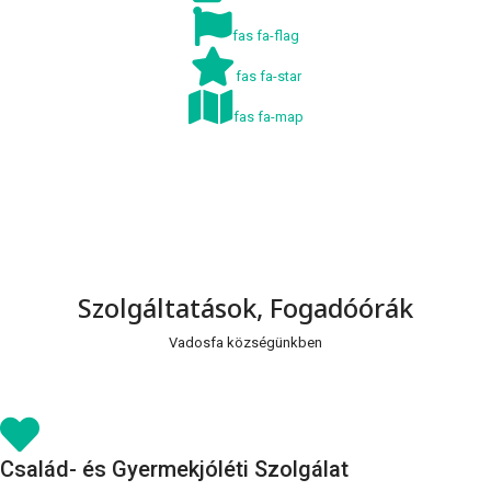
fas fa-flag
fas fa-star
fas fa-map
Szolgáltatások, Fogadóórák
Vadosfa községünkben
Család- és Gyermekjóléti Szolgálat