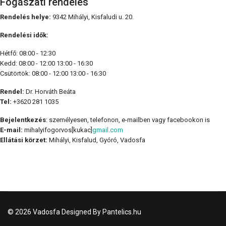
Fogászati rendelés
Rendelés helye:
9342 Mihályi, Kisfaludi u. 20.
Rendelési idők:
Hétfő: 08:00 - 12:30
Kedd: 08:00 - 12:00 13:00 - 16:30
Csütörtök: 08:00 - 12:00 13:00 - 16:30
Rendel:
Dr. Horváth Beáta
Tel:
+3620 281 1035
Bejelentkezés
: személyesen, telefonon, e-mailben vagy facebookon is
E-mail:
mihalyifogorvos[kukac]
gmail.com
Ellátási körzet:
Mihályi, Kisfalud, Gyóró, Vadosfa
© 2026 Vadosfa Designed By Pantelics.hu