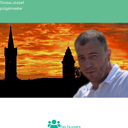
Tövissi József
polgármester
fas fa-users