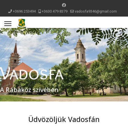
+3696 253494
+3630 479 8379
vadosfa9346@gmail.com
Vadosfa
A Rábaköz szívében
Üdvözöljük Vadosfán