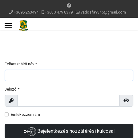
+3696 253494
+3630 479 8379
vadosfa9346@gmail.com
Felhasználói név
*
Jelszó
*
Megjelenítés
Jelsz
Emlékezzen rám
Bejelentkezés hozzáférési kulccsal