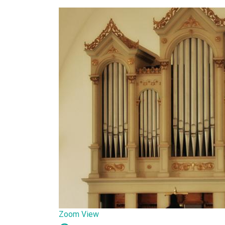
Zoom
View