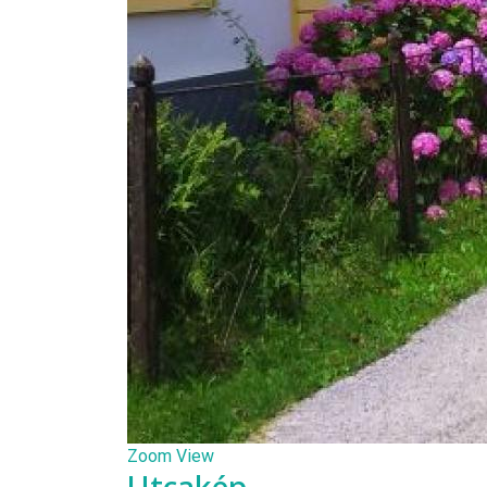
Zoom
View