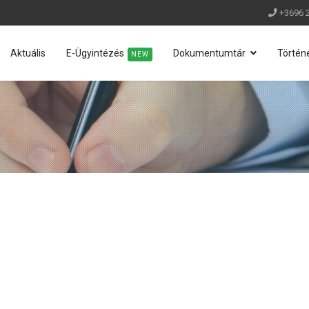
+3696 
Aktuális
E-Ügyintézés
Dokumentumtár
Történ
NEW