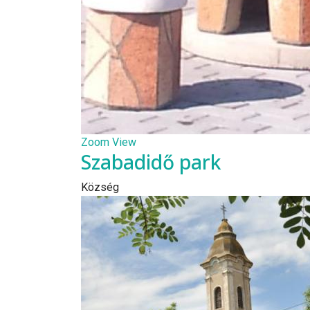
Zoom
View
Szabadidő park
Község