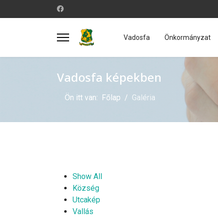
Vadosfa
Önkormányzat
Vadosfa képekben
Ön itt van:
Főlap
Galéria
Show All
Község
Utcakép
Vallás