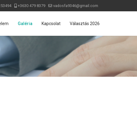
253494
+3630 479 8379
vadosfa9346@gmail.com
elem
Galéria
Kapcsolat
Választás 2026