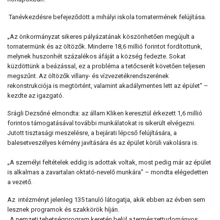
Tanévkezdésre befejeződött a mihályi iskola tornatermének felújítása.
„Az önkormányzat sikeres pályázatának köszönhetően megújult a
tornatermünk és az öltözők. Minderre 18,6 millió forintot fordítottunk,
melynek huszonhét százalékos áfáját a község fedezte. Sokat
küzdöttünk a beázással, ez a probléma a tetőcserét követően teljesen
megszűnt. Az öltözők villany- és vízvezetékrendszerének
rekonstrukciója is megtörtént, valamint akadálymentes lett az épület" –
kezdte az igazgató.
Srágli Dezsőné elmondta: az állam Kliken keresztül érkezett 1,6 millió
forintos támogatásával további munkálatokat is sikerült elvégezni.
Jutott tisztasági meszelésre, a bejárati lépcső felújítására, a
balesetveszélyes kémény javítására és az épület körüli vakolásra is.
„A személyi feltételek eddig is adottak voltak, most pedig már az épület
is alkalmas a zavartalan oktató-nevelő munkára" – mondta elégedetten
a vezető.
Az intézményt jelenleg 135 tanuló látogatja, akik ebben az évben sem
lesznek programok és szakkörök híján.
„A nemzeti tehetségprogram keretén belül a természettudományos