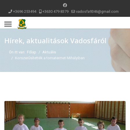
+3696 253494
+3630 479 8379
vadosfa9346@gmail.com
Hírek, aktualitások Vadosfáról
Ön itt van:
Főlap
Aktuális
Korszerűsítették a tornatermet Mihályiban