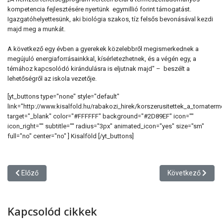
kompetencia fejlesztésére nyertünk egymillió forint támogatást.
Igazgatóhelyettesünk, aki biológia szakos, tíz felsős bevonásával kezdi
majd meg a munkát.
A következő egy évben a gyerekek közelebbről megismerkednek a
megújuló energiaforrásainkkal, kísérletezhetnek, és a végén egy, a
témához kapcsolódó kirándulásra is eljutnak majd" – beszélt a
lehetőségről az iskola vezetője.
[yt_buttons type="none" style="default"
link="http://www.kisalfold.hu/rabakozi_hirek/korszerusitettek_a_tornater
target="_blank" color="#FFFFFF" background="#2D89EF" icon=""
icon_right="" subtitle="" radius="3px" animated_icon="yes" size="sm"
full="no" center="no" ] Kisalföld [/yt_buttons]
Előző cikk: Benkő László előadása
Következő cikk: 
Előző
Következő
Kapcsolód cikkek