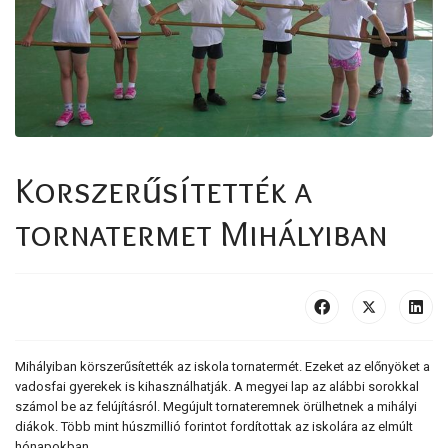
Korszerűsítették a
tornatermet Mihályiban
Mihályiban körszerűsítették az iskola tornatermét. Ezeket az előnyöket a
vadosfai gyerekek is kihasználhatják. A megyei lap az alábbi sorokkal
számol be az felújításról. Megújult tornateremnek örülhetnek a mihályi
diákok. Több mint húszmillió forintot fordítottak az iskolára az elmúlt
hónapokban.