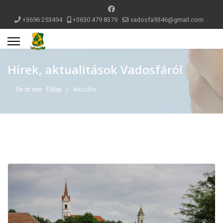
+3696 253494
+3630 479 8379
vadosfa9346@gmail.com
Hírek, aktualitások Vadosfáról
Ön itt van:
Főlap
Aktuális