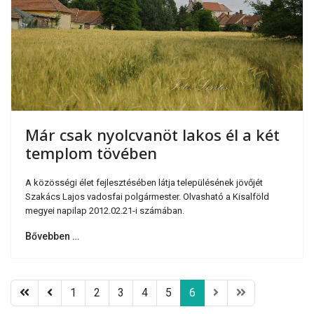
Már csak nyolcvanöt lakos él a két
templom tövében
A közösségi élet fejlesztésében látja településének jövőjét
Szakács Lajos vadosfai polgármester. Olvasható a Kisalföld
megyei napilap
2012.02.21
-i számában.
Bővebben …
1
2
3
4
5
6