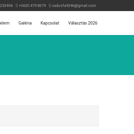
 253494
+3630 479 8379
vadosfa9346@gmail.com
nelem
Galéria
Kapcsolat
Választás 2026