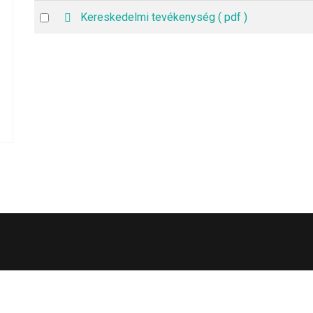
p
Select
Kereskedelmi tevékenység
( pdf )
d
an
f
item