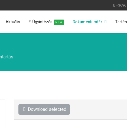
+3696
Aktuális
E-Ügyintézés
Dokumentumtár
Törté
NEW
ntartás
Download selected