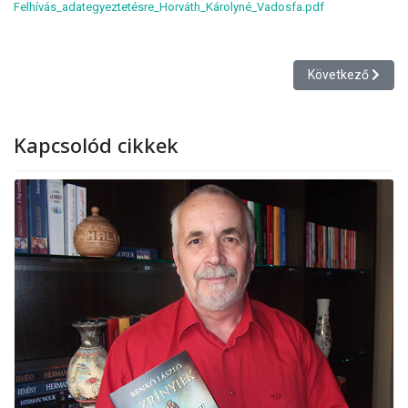
Felhívás_adategyeztetésre_Horváth_Károlyné_Vadosfa.pdf
Következő cikk: 
Következő
Kapcsolód cikkek