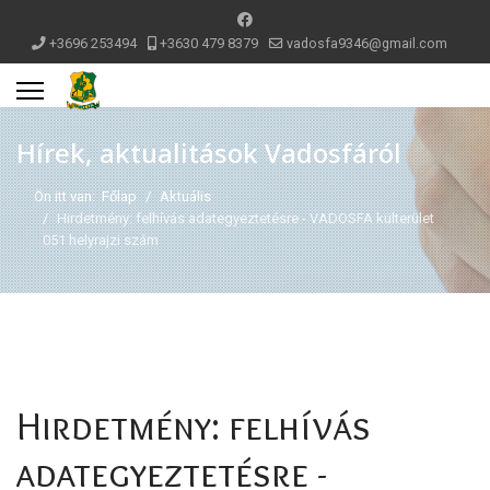
+3696 253494
+3630 479 8379
vadosfa9346@gmail.com
Hírek, aktualitások Vadosfáról
Ön itt van:
Főlap
Aktuális
Hirdetmény: felhívás adategyeztetésre - VADOSFA külterület
051 helyrajzi szám
Hirdetmény: felhívás
adategyeztetésre -