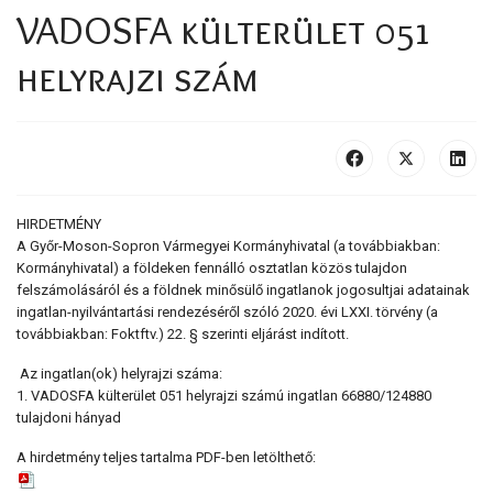
VADOSFA külterület 051
helyrajzi szám
HIRDETMÉNY
A Győr-Moson-Sopron Vármegyei Kormányhivatal (a továbbiakban:
Kormányhivatal) a földeken fennálló osztatlan közös tulajdon
felszámolásáról és a földnek minősülő ingatlanok jogosultjai adatainak
ingatlan-nyilvántartási rendezéséről szóló 2020. évi LXXI. törvény (a
továbbiakban: Foktftv.) 22. § szerinti eljárást indított.
Az ingatlan(ok) helyrajzi száma:
1. VADOSFA külterület 051 helyrajzi számú ingatlan 66880/124880
tulajdoni hányad
A hirdetmény teljes tartalma PDF-ben letölthető: