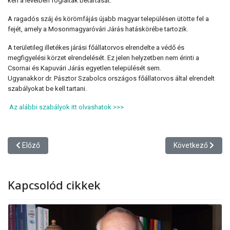
kéri a levélben foglaltak betartását.
A ragadós száj és körömfájás újabb magyar településen ütötte fel a
fejét, amely a Mosonmagyaróvári Járás hatáskörébe tartozik.
A területileg illetékes járási főállatorvos elrendelte a védő és
megfigyelési körzet elrendelését. Ez jelen helyzetben nem érinti a
Csornai és Kapuvári Járás egyetlen települését sem.
Ugyanakkor dr. Pásztor Szabolcs országos főállatorvos által elrendelt
szabályokat be kell tartani.
Az alábbi szabályok itt olvashatok >>>
Előző cikk: Partnerségi hirdetmény - Lakossági fórum meghívó
Következő cikk: P
Előző
Következő
Kapcsolód cikkek