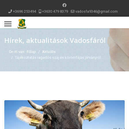
+3696 253494
+3630 479 8379
vadosfa9346@gmail.com
Hírek, aktualitások Vadosfáról
Ön itt van:
Főlap
Aktuális
Tájékoztatás ragadós száj és körömfájás járványról