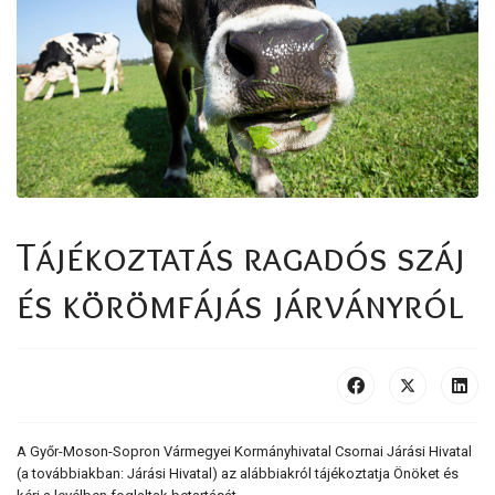
Tájékoztatás ragadós száj
és körömfájás járványról
A Győr-Moson-Sopron Vármegyei Kormányhivatal Csornai Járási Hivatal
(a továbbiakban: Járási Hivatal) az alábbiakról tájékoztatja Önöket és